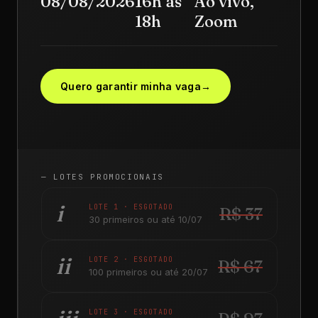
08/08/2026
16h às
Ao vivo,
18h
Zoom
Quero garantir minha vaga
→
— LOTES PROMOCIONAIS
i
LOTE 1 · ESGOTADO
R$ 37
30 primeiros ou até 10/07
ii
LOTE 2 · ESGOTADO
R$ 67
100 primeiros ou até 20/07
LOTE 3 · ESGOTADO