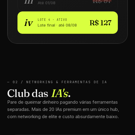
iii
R$ 97
Até 01/08
iv
LOTE 4 · ATIVO
R$ 127
Lote final · até 08/08
— 02 / NETWORKING & FERRAMENTAS DE IA
Club das
IA's
.
Pare de queimar dinheiro pagando várias ferramentas
separadas. Mais de 20 IAs premium em um único hub,
com networking de elite e custo absurdamente baixo.