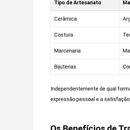
Tipo de Artesanato
Mat
Cerâmica
Arg
Costura
Te
Marcenaria
Ma
Bijuterias
Con
Independentemente de qual forma 
expressão pessoal e a satisfação
Os Benefícios de T